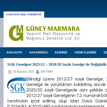
8 AĞUSTOS 2026, CUMARTESI
ANASAYFA
HAKKIMIZDA
EKİBİMİZ
HİZMETLERİMİZ
VE
SGK Genelgesi 2025/12 – 2020/20 Sayılı Genelge’de Değişiklik
29 Ağustos 2025
GM YMM
Bilindiği üzere 2012/27 sayılı Genelge, 
Genelge ile yürürlükten kaldırılmış ancak i
2020/20 sayılı Genelgede aynı şekilde d
2012/27 sayılı Genelgenin 7.2. numaralı b
tarafından iptal edilmiş olup İdari Dava Dairel
E:2024/83, K:2025/485 sayılı kararıyla kesinleşmiştir.