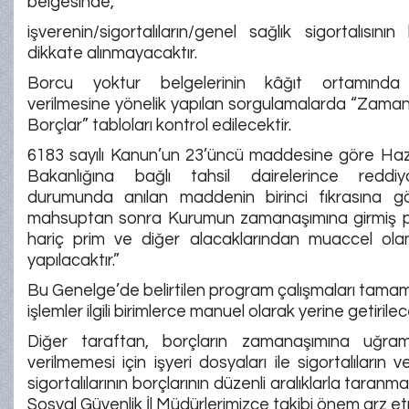
belgesinde,
işverenin/sigortalıların/genel sağlık sigortalısını
dikkate alınmayacaktır.
Borcu yoktur belgelerinin kâğıt ortamında 
verilmesine yönelik yapılan sorgulamalarda “Zama
Borçlar” tabloları kontrol edilecektir.
6183 sayılı Kanun’un 23’üncü maddesine göre Haz
Bakanlığına bağlı tahsil dairelerince reddiy
durumunda anılan maddenin birinci fıkrasına g
mahsuptan sonra Kurumun zamanaşımına girmiş pr
hariç prim ve diğer alacaklarından muaccel ol
yapılacaktır.”
Bu Genelge’de belirtilen program çalışmaları tam
işlemler ilgili birimlerce manuel olarak yerine getirilece
Diğer taraftan, borçların zamanaşımına uğra
verilmemesi için işyeri dosyaları ile sigortalıların 
sigortalılarının borçlarının düzenli aralıklarla taran
Sosyal Güvenlik İl Müdürlerimizce takibi önem arz e