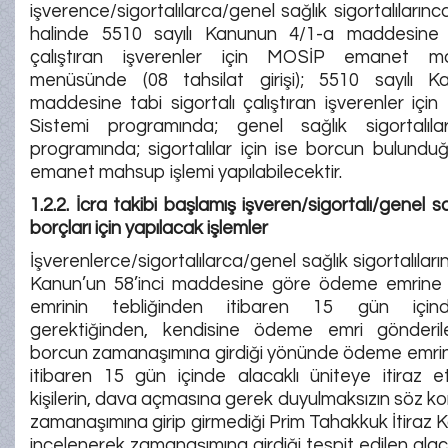
işverence/sigortalılarca/genel sağlık sigortalıların
halinde 5510 sayılı Kanunun 4/1-a maddesine t
çalıştıran işverenler için MOSİP emanet m
menüsünde (08 tahsilat girişi); 5510 sayılı 
maddesine tabi sigortalı çalıştıran işverenler için
Sistemi programında; genel sağlık sigortalıl
programında; sigortalılar için ise borcun bulund
emanet mahsup işlemi yapılabilecektir.
1.2.2. İcra takibi başlamış işveren/sigortalı/genel sağ
borçları için yapılacak işlemler
İşverenlerce/sigortalılarca/genel sağlık sigortalıları
Kanun’un 58’inci maddesine göre ödeme emrine 
emrinin tebliğinden itibaren 15 gün içind
gerektiğinden, kendisine ödeme emri gönderil
borcun zamanaşımına girdiği yönünde ödeme emrini
itibaren 15 gün içinde alacaklı üniteye itiraz e
kişilerin, dava açmasına gerek duyulmaksızın söz k
zamanaşımına girip girmediği Prim Tahakkuk İtiraz
incelenerek zamanaşımına girdiği tespit edilen alaca