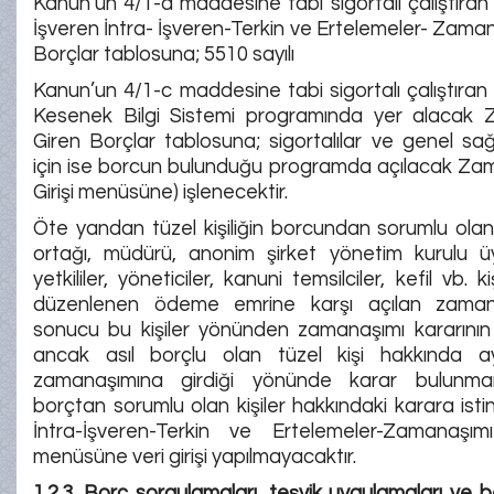
Kanun’un 4/1-a maddesine tabi sigortalı çalıştıran i
İşveren İntra- İşveren-Terkin ve Ertelemeler- Zama
Borçlar tablosuna; 5510 sayılı
Kanun’un 4/1-c maddesine tabi sigortalı çalıştıran i
Kesenek Bilgi Sistemi programında yer alacak
Giren Borçlar tablosuna; sigortalılar ve genel sağlı
için ise borcun bulunduğu programda açılacak Za
Girişi menüsüne) işlenecektir.
Öte yandan tüzel kişiliğin borcundan sorumlu olan 
ortağı, müdürü, anonim şirket yönetim kurulu üy
yetkililer, yöneticiler, kanuni temsilciler, kefil vb. 
düzenlenen ödeme emrine karşı açılan zaman
sonucu bu kişiler yönünden zamanaşımı kararının 
ancak asıl borçlu olan tüzel kişi hakkında a
zamanaşımına girdiği yönünde karar bulunma
borçtan sorumlu olan kişiler hakkındaki karara ist
İntra-İşveren-Terkin ve Ertelemeler-Zamanaşım
menüsüne veri girişi yapılmayacaktır.
1.2.3. Borç sorgulamaları, teşvik uygulamaları ve be