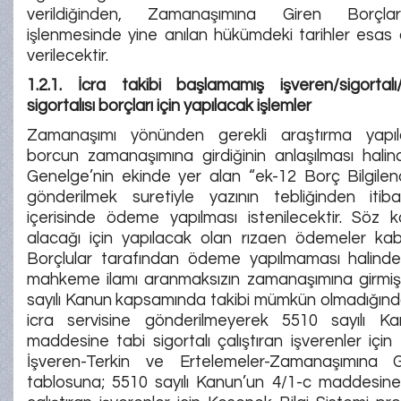
verildiğinden, Zamanaşımına Giren Borçla
işlenmesinde yine anılan hükümdeki tarihler esas 
verilecektir.
1.2.1. İcra takibi başlamamış işveren/sigortalı
sigortalısı borçları için yapılacak işlemler
Zamanaşımı yönünden gerekli araştırma yapıl
borcun zamanaşımına girdiğinin anlaşılması halin
Genelge’nin ekinde yer alan “ek-12 Borç Bilgile
gönderilmek suretiyle yazının tebliğinden it
içerisinde ödeme yapılması istenilecektir. Söz
alacağı için yapılacak olan rızaen ödemeler kabu
Borçlular tarafından ödeme yapılmaması halinde
mahkeme ilamı aranmaksızın zamanaşımına girmi
sayılı Kanun kapsamında takibi mümkün olmadığınd
icra servisine gönderilmeyerek 5510 sayılı K
maddesine tabi sigortalı çalıştıran işverenler için 
İşveren-Terkin ve Ertelemeler-Zamanaşımına G
tablosuna; 5510 sayılı Kanun’un 4/1-c maddesine 