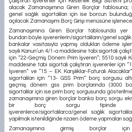
çalıştıran işverenler için Kesenek Bilgi Sistemi p
alacak Zamanaşımına Giren Borçlar tablosuna; si
genel sağlık sigortalıları için ise borcun bulun
açılacak Zamanaşımı Borç Girişi menüsüne işlenecek
Zamanaşımına Giren Borçlar tablosunda yer a
bundan böyle işverenlerin/sigortalıların/genel sağlık s
bankalar vasıtasıyla yapmış oldukları ödeme işle
sayılı Kanun’un 4/1-a maddesine tabi sigortalı çalışt
için “22-Geçmiş Dönem Prim İşveren”; 5510 sayılı 
maddesine tabi sigortalı çalıştıran işverenler için 
İşveren” ve “15 – EK Karşılıklar-Faturalı Alacaklar”
sigortalıları için “13- GSS Prim” borç sorgusu al
geçmiş dönem gss prim borçlarında (3000 bo
sigortalılar için ise prim borç sorgusunda gösteril
zamanaşımına giren borçlar banka borç sorgu ekra
bir borç sorgu tipinde göst
işverenlerce/sigortalılarca/genel sağlık sigortal
yapılmak istenildiğinde rızaen ödeme yapmaları sağ
Zamanaşımına girmiş borçlar için