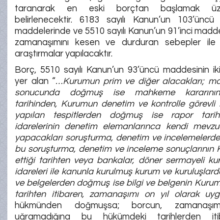
taranarak en eski borçtan başlamak üz
belirlenecektir. 6183 sayılı Kanun’un 103’ünc
maddelerinde ve 5510 sayılı Kanun’un 91’inci madd
zamanaşımını kesen ve durduran sebepler ile 
araştırmalar yapılacaktır.
Borç, 5510 sayılı Kanun’un 93’üncü maddesinin iki
yer alan “
…Kurumun prim ve diğer alacakları; m
sonucunda doğmuş ise mahkeme kararının
tarihinden, Kurumun denetim ve kontrolle görevli
yapılan tespitlerden doğmuş ise rapor tari
idarelerinin denetim elemanlarınca kendi mevzu
yapacakları soruşturma, denetim ve incelemelerd
bu soruşturma, denetim ve inceleme sonuçlarının 
ettiği tarihten veya bankalar, döner sermayeli ku
idareleri ile kanunla kurulmuş kurum ve kuruluşlarda
ve belgelerden doğmuş ise bilgi ve belgenin Kuruma 
tarihten itibaren, zamanaşımı on yıl olarak uyg
hükmünden doğmuşsa; borcun, zamanaşım
uğramadığına bu hükümdeki tarihlerden iti