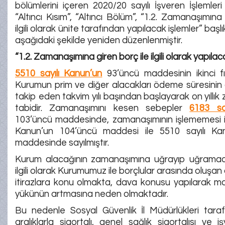
bölümlerini içeren 2020/20 sayılı İşveren İşlemleri
“Altıncı Kısım”, “Altıncı Bölüm”, “1.2. Zamanaşımına
ilgili olarak ünite tarafından yapılacak işlemler” başl
aşağıdaki şekilde yeniden düzenlenmiştir.
“1.2. Zamanaşımına giren borç ile ilgili olarak yapılac
5510 sayılı Kanun’un
93’üncü maddesinin ikinci fı
Kurumun prim ve diğer alacakları ödeme süresinin 
takip eden takvim yılı başından başlayarak on yıllı
tabidir. Zamanaşımını kesen sebepler
6183 sa
103’üncü maddesinde, zamanaşımının işlememesi is
Kanun’un 104’üncü maddesi ile 5510 sayılı Kan
maddesinde sayılmıştır.
Kurum alacağının zamanaşımına uğrayıp uğramadı
ilgili olarak Kurumumuz ile borçlular arasında oluşan
itirazlara konu olmakta, dava konusu yapılarak m
yükünün artmasına neden olmaktadır.
Bu nedenle Sosyal Güvenlik İl Müdürlükleri taraf
aralıklarla sigortalı, genel sağlık sigortalısı ve i