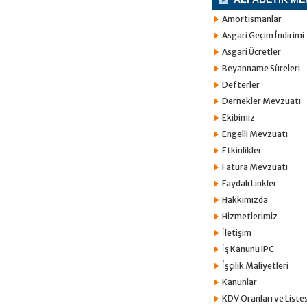
Amortismanlar
Asgari Geçim İndirimi
Asgari Ücretler
Beyanname Süreleri
Defterler
Dernekler Mevzuatı
Ekibimiz
Engelli Mevzuatı
Etkinlikler
Fatura Mevzuatı
Faydalı Linkler
Hakkımızda
Hizmetlerimiz
İletişim
İş Kanunu IPC
İşçilik Maliyetleri
Kanunlar
KDV Oranları ve Listes