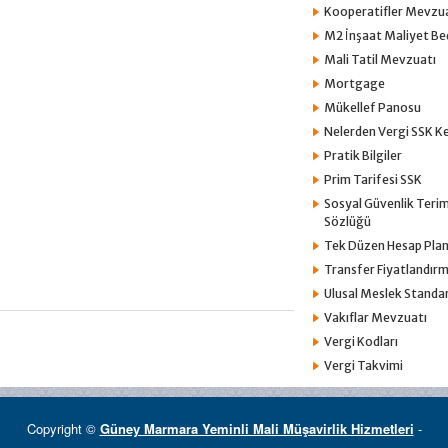
Kooperatifler Mevzu
M2 İnşaat Maliyet Bed
Mali Tatil Mevzuatı
Mortgage
Mükellef Panosu
Nelerden Vergi SSK Kes
Pratik Bilgiler
Prim Tarifesi SSK
Sosyal Güvenlik Terim
Sözlüğü
Tek Düzen Hesap Plan
Transfer Fiyatlandırm
Ulusal Meslek Standar
Vakıflar Mevzuatı
Vergi Kodları
Vergi Takvimi
Copyright ©
Güney Marmara Yeminli Mali Müşavirlik Hizmetleri
-