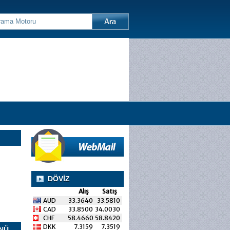
DÖVİZ
Alış
Satış
AUD
33.3640
33.5810
CAD
33.8500
34.0030
CHF
58.4660
58.8420
DKK
7.3159
7.3519
NÜ