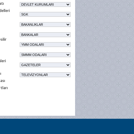
atı
elleri
ilir
leri
ı
ası
tları