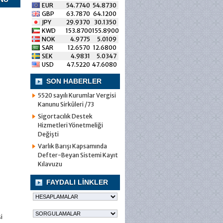
EUR
54.7740
54.8730
GBP
63.7870
64.1200
JPY
29.9370
30.1350
KWD
153.8700
155.8900
NOK
4.9775
5.0109
SAR
12.6570
12.6800
SEK
4.9831
5.0347
USD
47.5220
47.6080
SON HABERLER
5520 sayılı Kurumlar Vergisi
Kanunu Sirküleri /73
Sigortacılık Destek
Hizmetleri Yönetmeliği
Değişti
Varlık Barışı Kapsamında
Defter-Beyan Sistemi Kayıt
Kılavuzu
FAYDALI LİNKLER
i