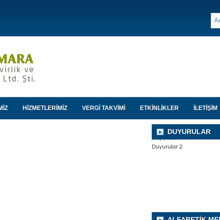
MİZ
HİZMETLERİMİZ
VERGİ TAKVİMİ
ETKİNLİKLER
İLETİŞİM
DUYURULAR
Duyurular 1
Duyurular 2
ALFABETİK ME