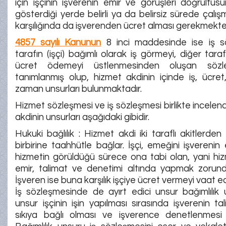
için işçinin işverenin emir ve görüşleri doğrultus
gösterdiği yerde belirli ya da belirsiz sürede çalı
karşılığında da işverenden ücret alması gerekmekted
4857 sayılı Kanunun
8 inci maddesinde ise iş sö
tarafın (işçi) bağımlı olarak iş görmeyi, diğer tara
ücret ödemeyi üstlenmesinden oluşan sözl
tanımlanmış olup, hizmet akdinin içinde iş, ücret,
zaman unsurları bulunmaktadır.
Hizmet sözleşmesi ve iş sözleşmesi birlikte incelen
akdinin unsurları aşağıdaki gibidir.
Hukuki bağlılık : Hizmet akdi iki taraflı akitlerden 
birbirine taahhütle bağlar. İşçi, emeğini işverenin
hizmetin görüldüğü sürece ona tabi olan, yani hiz
emir, talimat ve denetimi altında yapmak zorunda
İşveren ise buna karşılık işçiye ücret vermeyi vaat e
İş sözleşmesinde de ayırt edici unsur bağımlılık
unsur işçinin işin yapılması sırasında işverenin tal
sıkıya bağlı olması ve işverence denetlenmesi 