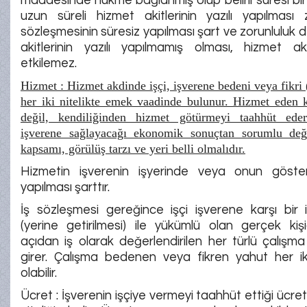
maddesinde hükme bağlanmış olup belirli süresi bir
uzun süreli hizmet akitlerinin yazılı yapılması 
sözleşmesinin süresiz yapılması şart ve zorunluluk d
akitlerinin yazılı yapılmamış olması, hizmet akd
etkilemez.
Hizmet : Hizmet akdinde işçi, işverene bedeni veya fikri
her iki nitelikte emek vaadinde bulunur. Hizmet eden ki
değil, kendiliğinden hizmet götürmeyi taahhüt eder
işverene sağlayacağı ekonomik sonuçtan sorumlu deği
kapsamı, görülüş tarzı ve yeri belli olmalıdır.
Hizmetin işverenin işyerinde veya onun göste
yapılması şarttır.
İş sözleşmesi gereğince işçi işverene karşı bir 
(yerine getirilmesi) ile yükümlü olan gerçek kiş
açıdan iş olarak değerlendirilen her türlü çalış
girer. Çalışma bedenen veya fikren yahut her iki
olabilir.
Ücret : İşverenin işçiye vermeyi taahhüt ettiği ücre