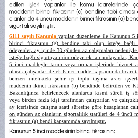
edilen işleri yapanlar ile kamu idarelerinde ç
maddenin birinci fıkrasının (c) bendine tabi olmas
olanlar da 4 üncü maddenin birinci fıkrasının (a) be
sigortalı sayılmıştır.
6111 sayılı Kanunla
yapılan düzenleme ile Kanunun 5 i
birinci fıkrasının (g) bendine tabi olup isteğe bağlı
ödeyenler, ay içinde 30 günden az çalışmaları nedeniyle
isteğe bağlı sigortaya prim ödeyerek tamamlayanlar, Ka
5 inci maddeyle tarım veya orman işlerinde hizmet ak
olarak çalışanlar ile ek 6 ncı madde kapsamında ticari 
benzeri nitelikteki şehir içi toplu taşıma aracı işyer
maddenin ikinci fıkrasının (b) bendinde belirtilen ve K
Bakanlığınca belirlenecek alanlarda kısmi süreli iş sö
veya birden fazla kişi tarafından çalıştırılan ve çalıştıkl
ay içerisinde çalışma saati süresine göre hesaplanan ça
on günden az olanların sigortalılık statüleri de 4 üncü 
fıkrasının (a) bendi kapsamında sayılmıştır.
Kanunun 5 inci maddesinin birinci fıkrasının;