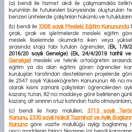
(a) bendi ile hizmet akdi ile çalışmamakla birlik
kurumları ile tutukevleri bünyesinde oluşturulan te
benzeri ünitelerde çalıştırılan hükümlü ve tutukluların
(b) bendi ile
3308 sayılı Mesleki Eğitim Kanununda
b
çırak, çırak ve işletmelerde mesleki eğitim göre
meslek liselerinde okumakta iken veya yüksek
sırasında staja tabi tutulan öğrenciler, (
Ek, 1/9/2
2016/20 sayılı Genelge) (Ek, 24/4/2019 tarihli v
Genelge
) mesleki ve teknik ortaöğretim sırasınd
eğitim ya da alan eğitimi gören öğrenciler k
kuruluşları tarafından desteklenen projelerde görev
ile 2547 sayılı Yükseköğretim Kanununun 46 ncı m
olarak kısmi zamanlı çalıştırılan öğrencilerden ay
kazanç tutarı, 82 nci maddeye göre belirlenen gün
kazanç alt sınırının otuz katından fazla olmayanların
(c) bendi ile harp malulleri,
3713 sayılı Terö
Kanunu
,
2330 sayılı Nakdi Tazminat ve Aylık Bağla
Kanuna
göre vazife malullüğü aylığı bağlanmış m
üncü maddenin birinci fıkrasının (a) bendi kapsam