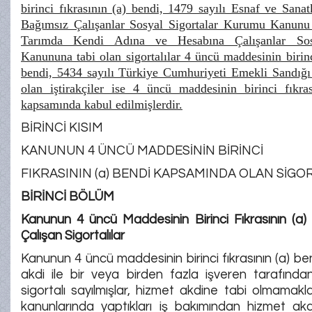
birinci fıkrasının (a) bendi, 1479 sayılı Esnaf ve Sana
Bağımsız Çalışanlar Sosyal Sigortalar Kurumu Kanunu 
Tarımda Kendi Adına ve Hesabına Çalışanlar Sosy
Kanununa tabi olan sigortalılar 4 üncü maddesinin birinc
bendi, 5434 sayılı Türkiye Cumhuriyeti Emekli Sandığ
olan iştirakçiler ise 4 üncü maddesinin birinci fıkra
kapsamında kabul edilmişlerdir.
BİRİNCİ KISIM
KANUNUN 4 ÜNCÜ MADDESİNİN BİRİNCİ
FIKRASININ (a) BENDİ KAPSAMINDA OLAN SİGO
BİRİNCİ BÖLÜM
Kanunun 4 üncü Maddesinin Birinci Fıkrasının (a)
Çalışan Sigortalılar
Kanunun 4 üncü maddesinin birinci fıkrasının (a) b
akdi ile bir veya birden fazla işveren tarafından ç
sigortalı sayılmışlar, hizmet akdine tabi olmamakla 
kanunlarında yaptıkları iş bakımından hizmet akd