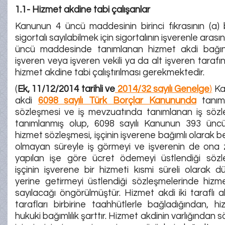
1.1- Hizmet akdine tabi çalışanlar
Kanunun 4 üncü maddesinin birinci fıkrasının (a)
sigortalı sayılabilmek için sigortalının işverenle ara
üncü maddesinde tanımlanan hizmet akdi bağın
işveren veya işveren vekili ya da alt işveren tarafın
hizmet akdine tabi çalıştırılması gerekmektedir.
(
Ek, 11/12/2014 tarihli ve
2014/32 sayılı Genelge
)
Ka
akdi
6098 sayılı Türk Borçlar Kanununda
tanım
sözleşmesi ve iş mevzuatında tanımlanan iş sözl
tanımlanmış olup, 6098 sayılı Kanunun 393 ünc
hizmet sözleşmesi, işçinin işverene bağımlı olarak beli
olmayan süreyle iş görmeyi ve işverenin de on
yapılan işe göre ücret ödemeyi üstlendiği söz
işçinin işverene bir hizmeti kısmi süreli olarak d
yerine getirmeyi üstlendiği sözleşmelerinde hizm
sayılacağı öngörülmüştür. Hizmet akdi iki taraflı a
tarafları birbirine taahhütlerle bağladığından, 
hukuki bağımlılık şarttır. Hizmet akdinin varlığından s