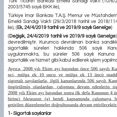
Türk Ticaret Bankası Emekli Sandığı Vakfı (10/6/2
2003/5745 sayılı BKK ile),
Türkiye İmar Bankası T.A.Ş. Memur ve Müstahdeml
Emekli Sandığı Vakfı (29/3/2018 tarihli ve 2018/11
ile), (
Ek, 24/4/2019 tarihli ve 2019/9 sayılı Genelge
)
(
Değişik, 24/4/2019 tarihli ve 2019/9 sayılı Genelge
devredilmiştir. Kurumca devralınan banka sandık
sigortalılık süreleri hakkında 506 sayılı Ka
uygulanmakta, bu süreler 506 sayılı Kanuna
sigortalılık ve hizmet gibi kabul edilerek işlem yapılm
Ayrıca, 2008 yılı Ekim ayı başından önce 506 sayılı 
nci, mülga ek 10 uncu ve mülga ek 13 üncü maddel
sigortalı sayılanlarla, ilgili kanunlarında 506 sayılı Ka
öngörülmüş olanlardan, çalışması devam edenlerin sigo
2008 yılı Ekim ayı başından sonra ilk defa Kanunun 4 
birinci fıkrasının (a) bendi kapsamında çalışmaya ba
getirilen düzenlemeler doğrultusunda devam ettirilecektir
1- Sigortalı sayılanlar