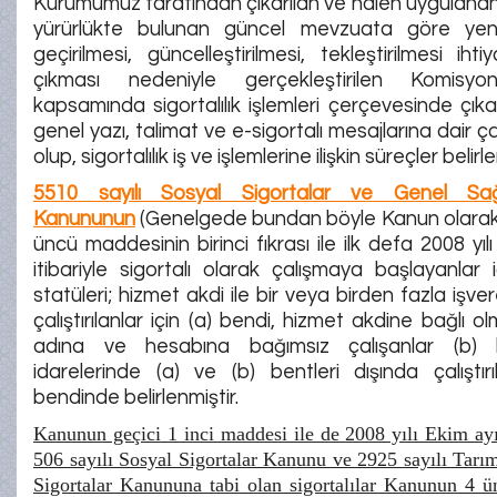
Kurumumuz tarafından çıkarılan ve halen uygulanan
yürürlükte bulunan güncel mevzuata göre ye
geçirilmesi, güncelleştirilmesi, tekleştirilmesi iht
çıkması nedeniyle gerçekleştirilen Komisyon
kapsamında sigortalılık işlemleri çerçevesinde çıka
genel yazı, talimat ve e-sigortalı mesajlarına dair çal
olup, sigortalılık iş ve işlemlerine ilişkin süreçler belirle
5510 sayılı Sosyal Sigortalar ve Genel Sağl
Kanununun
(Genelgede bundan böyle Kanun olarak a
üncü maddesinin birinci fıkrası ile ilk defa 2008 yıl
itibariyle sigortalı olarak çalışmaya başlayanlar iç
statüleri; hizmet akdi ile bir veya birden fazla işv
çalıştırılanlar için (a) bendi, hizmet akdine bağlı o
adına ve hesabına bağımsız çalışanlar (b)
idarelerinde (a) ve (b) bentleri dışında çalıştırı
bendinde belirlenmiştir.
Kanunun geçici 1 inci maddesi ile de 2008 yılı Ekim ay
506 sayılı Sosyal Sigortalar Kanunu ve 2925 sayılı Tarım
Sigortalar Kanununa tabi olan sigortalılar Kanunun 4 