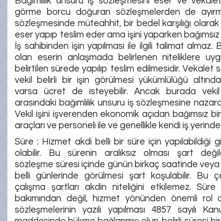
Bağımlılık unsuru iş sözleşmesini eser ve vekalet
görme borcu doğuran sözleşmelerden de ayırma
sözleşmesinde müteahhit, bir bedel karşılığı olarak 
eser yapıp teslim eder ama işini yaparken bağımsız
İş sahibinden işin yapılması ile ilgili talimat almaz
olan eserin anlaşmada belirlenen niteliklere uy
belirtilen sürede yapılıp teslim edilmesidir. Vekale
vekil belirli bir işin görülmesi yükümlülüğü altınd
varsa ücret de isteyebilir. Ancak burada vekil 
arasındaki bağımlılık unsuru iş sözleşmesine nazaran
Vekil işini işverenden ekonomik açıdan bağımsız bir
araçları ve personeli ile ve genellikle kendi iş yerin
Süre : Hizmet akdi belli bir süre için yapılabildiği g
olabilir. Bu sürenin aralıksız olması şart değil
sözleşme süresi içinde günün birkaç saatinde veya 
belli günlerinde görülmesi şart koşulabilir. Bu ç
çalışma şartları akdin niteliğini etkilemez. Sür
bakımından değil, hizmet yönünden önemli rol 
sözleşmelerinin yazılı yapılması 4857 sayılı K