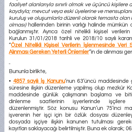
faaliyet alanlarıyla sınırlı olmak ve üçüncü kişiler
kaydıyla; mevcut veya eski üyelerine ve mensuplar
kuruluş ve oluşumlarla düzenli olarak temasta olan k
olması)
hallerinden birinin varlığı halinde mümkü
bağlanmıştır. Ayrıca özel nitelikli kişisel verileri
Kurulun 31/01/2018 tarihli ve 2018/10 sayılı kararı 
“
Özel Nitelikli Kişisel Verilerin İşlenmesinde Veri 
Alınması Gereken Yeterli Önlemler
“in de alınması ge
Bununla birlikte,
•
4857 sayılı İş Kanunu
’nun 63’üncü maddesinde 
süresine ilişkin düzenleme yapılmış olup mezkûr K
maddesinde günlük çalışmanın başlama ve bitiş
dinlenme saatlerinin işyerlerinde işçilere 
düzenlenmiştir. Söz konusu Kanun’un 75’inci m
işverenin her işçi için bir özlük dosyası düzenl
dosyada işçiye ilişkin kanunen tutulması ger
kayıtları saklayacağı belirtilmiştir. Buna ek olarak; 06