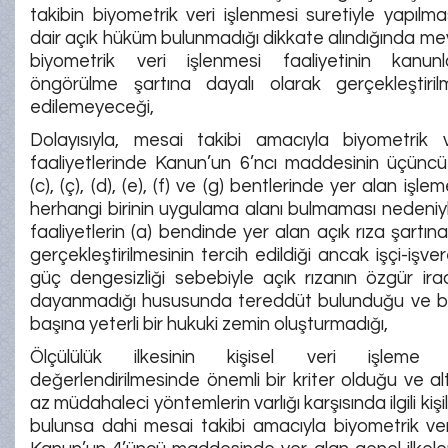
takibin biyometrik veri işlenmesi suretiyle yapılma
dair açık hüküm bulunmadığı dikkate alındığında 
biyometrik veri işlenmesi faaliyetinin kanun
öngörülme şartına dayalı olarak gerçekleştiril
edilemeyeceği,
Dolayısıyla, mesai takibi amacıyla biyometrik v
faaliyetlerinde Kanun’un 6’ncı maddesinin üçüncü f
(c), (ç), (d), (e), (f) ve (g) bentlerinde yer alan işl
herhangi birinin uygulama alanı bulmaması nedeni
faaliyetlerin (a) bendinde yer alan açık rıza şartın
gerçekleştirilmesinin tercih edildiği ancak işçi-işvere
güç dengesizliği sebebiyle açık rızanın özgür ir
dayanmadığı hususunda tereddüt bulunduğu ve b
başına yeterli bir hukuki zemin oluşturmadığı,
Ölçülülük ilkesinin kişisel veri işleme faa
değerlendirilmesinde önemli bir kriter olduğu ve al
az müdahaleci yöntemlerin varlığı karşısında ilgili kişil
bulunsa dahi mesai takibi amacıyla biyometrik ver