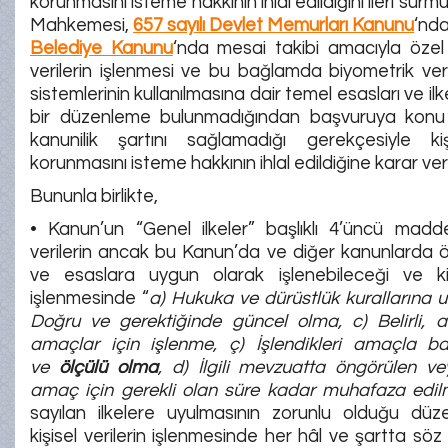
korunmasını isteme hakkının ihlal edildiğini ileri sür
Mahkemesi,
657 sayılı Devlet Memurları Kanunu
‘nd
Belediye Kanunu
‘nda mesai takibi amacıyla özel ni
verilerin işlenmesi ve bu bağlamda biyometrik veri
sistemlerinin kullanılmasına dair temel esasları ve ilk
bir düzenleme bulunmadığından başvuruya konu
kanunilik şartını sağlamadığı gerekçesiyle kişi
korunmasını isteme hakkının ihlal edildiğine karar verm
Bununla birlikte,
• Kanun’un “Genel ilkeler” başlıklı 4’üncü madde
verilerin ancak bu Kanun’da ve diğer kanunlarda 
ve esaslara uygun olarak işlenebileceği ve kişi
işlenmesinde “
a) Hukuka ve dürüstlük kurallarına 
Doğru ve gerektiğinde güncel olma, c) Belirli, 
amaçlar için işlenme, ç) İşlendikleri amaçla bağla
ve
ölçülü olma
, d) İlgili mevzuatta öngörülen vey
amaç için gerekli olan süre kadar muhafaza edil
sayılan ilkelere uyulmasının zorunlu olduğu düz
kişisel verilerin işlenmesinde her hâl ve şartta sö