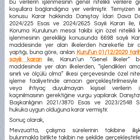
bu verilerin işlenmesinin genel nitelikli verilere 
koşullara bağlandığına yer verilmiştir. Temyizen
konusu Karar hakkında Danıştay İdari Dava Dai
2024/225 Esas ve 2024/2625 Sayılı Kararı ile, Ki
Koruma Kurulunun mesai takibi için özel nitelikli ki
işlenmesinin gerekliliği konusunda 6698 sayılı K
maddesinde yer alan ilkelerden hareketle bir 
yaptığı, buna göre, anılan
Kurul’un 01/12/2020 tar
sayılı kararı
ile, Kanun’un “Genel İlkeler” baş
maddesinde yer alan ilkelerden, “işlendikleri amaç
sınırlı ve ölçülü olma” ilkesi çerçevesinde özel niteli
işleme faaliyetinde amacın gerçekleştirilmesiyle 
veya ihtiyaç duyulmayan kişisel verilerin i
kaçınılmasının gerektiğine vurgu yapılarak Danışta
Başkanlığının 2021/3870 Esas ve 2023/2548 Say
hukuka uygun olduğuna karar vermiştir.
Sonuç olarak,
Mevzuatta, çalışma sürelerinin takibine iliş
bulunmakla birlikte takibin ne şekilde gerçekleştiri