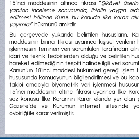
15’inci maddesinin altınca fıkrası “
Şikâyet üzeri
yapılan inceleme sonucunda, ihlalin yaygın old
edilmesi hâlinde Kurul, bu konuda ilke kararı alı
yayımlar
” hükmünü amirdir.
Bu çerçevede yukarıda belirtilen hususların, Ka
maddesinin birinci fıkrası uyarınca kişisel verileri
işlenmesini teminen veri sorumluları tarafından al
idari ve teknik tedbirlerden olduğu ve belirtilen h
hareket edilmediğinin tespiti halinde ilgili veri sorum
Kanun’un 18’inci maddesi hükümleri gereği işlem t
hususunda kamuoyunun bilgilendirilmesi ve bu k
takibi amacıyla biyometrik veri işlenmesi husus
15’inci maddesinin altıncı fıkrası uyarınca İlke Kar
söz konusu İlke Kararının Karar ekinde yer alan 
Gazete’de ve Kurumun internet sitesinde ya
oybirliği ile karar verilmiştir.