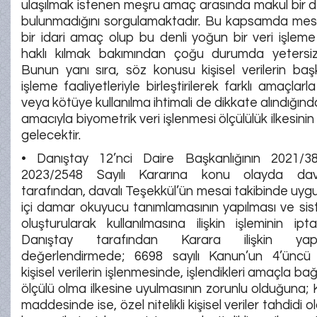
ulaşılmak istenen meşru amaç arasında makul bir 
bulunmadığını sorgulamaktadır. Bu kapsamda mesai t
bir idari amaç olup bu denli yoğun bir veri işlem
haklı kılmak bakımından çoğu durumda yetersiz
Bunun yanı sıra, söz konusu kişisel verilerin başk
işleme faaliyetleriyle birleştirilerek farklı amaçlarla
veya kötüye kullanılma ihtimali de dikkate alındığınd
amacıyla biyometrik veri işlenmesi ölçülülük ilkesinin 
gelecektir.
• Danıştay 12’nci Daire Başkanlığının 2021/
2023/2548 Sayılı Kararına konu olayda dav
tarafından, davalı Teşekkül’ün mesai takibinde uy
içi damar okuyucu tanımlamasının yapılması ve si
oluşturularak kullanılmasına ilişkin işleminin iptali
Danıştay tarafından Karara ilişkin yap
değerlendirmede; 6698 sayılı Kanun’un 4’üncü
kişisel verilerin işlenmesinde, işlendikleri amaçla bağlan
ölçülü olma ilkesine uyulmasının zorunlu olduğuna; 
maddesinde ise, özel nitelikli kişisel veriler tahdidi 