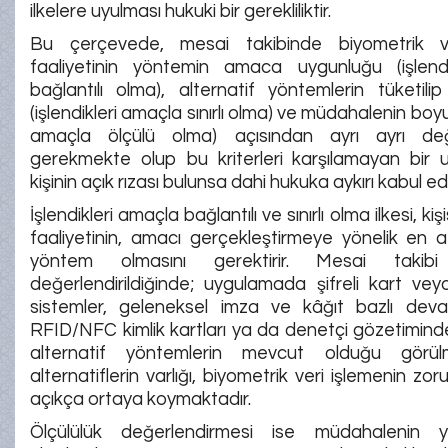
ilkelere uyulması hukuki bir gerekliliktir.
Bu çerçevede, mesai takibinde biyometrik ve
faaliyetinin yöntemin amaca uygunluğu (işlend
bağlantılı olma), alternatif yöntemlerin tüketilip
(işlendikleri amaçla sınırlı olma) ve müdahalenin boyut
amaçla ölçülü olma) açısından ayrı ayrı değe
gerekmekte olup bu kriterleri karşılamayan bir uy
kişinin açık rızası bulunsa dahi hukuka aykırı kabul edi
İşlendikleri amaçla bağlantılı ve sınırlı olma ilkesi, kiş
faaliyetinin, amacı gerçekleştirmeye yönelik en 
yöntem olmasını gerektirir. Mesai takibi
değerlendirildiğinde; uygulamada şifreli kart ve
sistemler, geleneksel imza ve kâğıt bazlı devam
RFID/NFC kimlik kartları ya da denetçi gözetiminde e
alternatif yöntemlerin mevcut olduğu görül
alternatiflerin varlığı, biyometrik veri işlemenin zor
açıkça ortaya koymaktadır.
Ölçülülük değerlendirmesi ise müdahalenin y