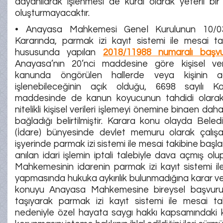
dayanılarak işlenmesi de kural olarak yeterli bi
oluşturmayacaktır.
• Anayasa Mahkemesi Genel Kurulunun 10/03/
Kararında, parmak izi kayıt sistemi ile mesai ta
hususunda yapılan
2018/11988 numaralı başv
Anayasa’nın 20’nci maddesine göre kişisel ver
kanunda öngörülen hallerde veya kişinin açı
işlenebileceğinin açık olduğu, 6698 sayılı K
maddesinde de kanun koyucunun tahdidi olarak
nitelikli kişisel verileri işlemeyi önemine binaen daha
bağladığı belirtilmiştir. Karara konu olayda Beled
(İdare) bünyesinde devlet memuru olarak çalış
işyerinde parmak izi sistemi ile mesai takibine başl
anılan idari işlemin iptali talebiyle dava açmış ol
Mahkemesinin idarenin parmak izi kayıt sistemi il
yapmasında hukuka aykırılık bulunmadığına karar v
konuyu Anayasa Mahkemesine bireysel başvur
taşıyarak parmak izi kayıt sistemi ile mesai tak
nedeniyle özel hayata saygı hakkı kapsamındaki kiş