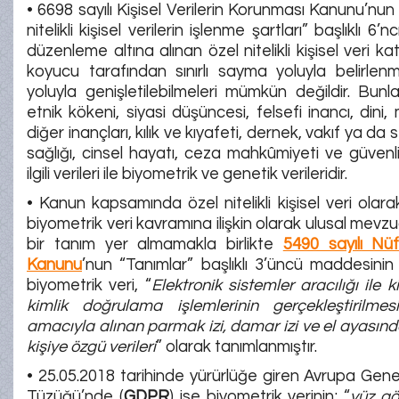
• 6698 sayılı Kişisel Verilerin Korunması Kanunu’nun 
nitelikli kişisel verilerin işlenme şartları” başlıklı 
düzenleme altına alınan özel nitelikli kişisel veri ka
koyucu tarafından sınırlı sayma yoluyla belirlen
yoluyla genişletilebilmeleri mümkün değildir. Bunlar; 
etnik kökeni, siyasi düşüncesi, felsefi inancı, dini
diğer inançları, kılık ve kıyafeti, dernek, vakıf ya da 
sağlığı, cinsel hayatı, ceza mahkûmiyeti ve güvenlik
ilgili verileri ile biyometrik ve genetik verileridir.
• Kanun kapsamında özel nitelikli kişisel veri olara
biyometrik veri kavramına ilişkin olarak ulusal mevz
bir tanım yer almamakla birlikte
5490 sayılı Nüf
Kanunu
’nun “Tanımlar” başlıklı 3’üncü maddesinin
biyometrik veri, “
Elektronik sistemler aracılığı ile k
kimlik doğrulama işlemlerinin gerçekleştirilme
amacıyla alınan parmak izi, damar izi ve el ayasınd
kişiye özgü verileri
” olarak tanımlanmıştır.
• 25.05.2018 tarihinde yürürlüğe giren Avrupa Gen
Tüzüğü’nde (
GDPR
) ise biyometrik verinin; “
yüz gö