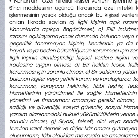
• Kanun’un “Özel nitelikli kişisel verilerin işlenme şa
6’ncı maddesinin üçüncü fıkrasında özel nitelikli ki
işlenmesinin yasak olduğu ancak bu kişisel verileri
anılan fıkrada sayılan
a) İlgili kişinin açık rızas
Kanunlarda açıkça öngörülmesi, c) Fiili imkânsız
rızasını açıklayamayacak durumda bulunan veya rı
geçerlilik tanınmayan kişinin, kendisinin ya da 
hayatı veya beden bütünlüğünün korunması için zoru
İlgili kişinin alenileştirdiği kişisel verilere ilişkin 
iradesine uygun olması, d) Bir hakkın tesisi, kul
korunması için zorunlu olması, e) Sır saklama yüküm
bulunan kişiler veya yetkili kurum ve kuruluşlarca, 
korunması, koruyucu hekimlik, tıbbi teşhis, te
hizmetlerinin yürütülmesi ile sağlık hizmetlerini
yönetimi ve finansmanı amacıyla gerekli olması, f
sağlığı ve güvenliği, sosyal güvenlik, sosyal hizme
yardım alanlarındaki hukuki yükümlülüklerin yerine g
zorunlu olması, g) Siyasi, felsefi, dini veya send
kurulan vakıf dernek ve diğer kâr amacı gütmeyen
oluşumların, tâbi oldukları mevzuata ve amaçların