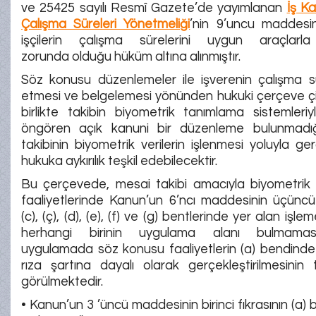
ve 25425 sayılı Resmî Gazete’de yayımlanan
İş Ka
Çalışma Süreleri Yönetmeliği
’nin 9’uncu maddesin
işçilerin çalışma sürelerini uygun araçlarl
zorunda olduğu hüküm altına alınmıştır.
Söz konusu düzenlemeler ile işverenin çalışma sü
etmesi ve belgelemesi yönünden hukuki çerçeve çi
birlikte takibin biyometrik tanımlama sistemleriy
öngören açık kanuni bir düzenleme bulunmadı
takibinin biyometrik verilerin işlenmesi yoluyla ger
hukuka aykırılık teşkil edebilecektir.
Bu çerçevede, mesai takibi amacıyla biyometrik v
faaliyetlerinde Kanun’un 6’ncı maddesinin üçüncü f
(c), (ç), (d), (e), (f) ve (g) bentlerinde yer alan işl
herhangi birinin uygulama alanı bulmaması
uygulamada söz konusu faaliyetlerin (a) bendinde
rıza şartına dayalı olarak gerçekleştirilmesinin t
görülmektedir.
• Kanun’un 3 ’üncü maddesinin birinci fıkrasının (a)