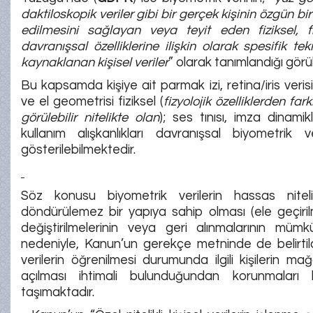
daktiloskopik veriler gibi bir gerçek kişinin özgün bir
edilmesini sağlayan veya teyit eden fiziksel, fi
davranışsal özelliklerine ilişkin olarak spesifik te
kaynaklanan kişisel veriler
” olarak tanımlandığı görü
Bu kapsamda kişiye ait parmak izi, retina/iris verisi 
ve el geometrisi fiziksel (
fizyolojik özelliklerden far
görülebilir nitelikte olan
); ses tınısı, imza dinamik
kullanım alışkanlıkları davranışsal biyometrik v
gösterilebilmektedir.
Söz konusu biyometrik verilerin hassas nitel
döndürülemez bir yapıya sahip olması (ele geçiril
değiştirilmelerinin veya geri alınmalarının müm
nedeniyle, Kanun’un gerekçe metninde de belirtil
verilerin öğrenilmesi durumunda ilgili kişilerin mağ
açılması ihtimali bulunduğundan korunmalar
taşımaktadır.