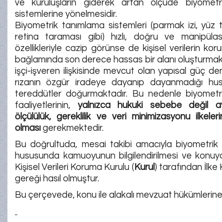
ve kuruluşların giderek artan ölçüde biyomet
sistemlerine yönelmesidir.
Biyometrik tanımlama sistemleri (parmak izi, yüz t
retina taraması gibi) hızlı, doğru ve manipülas
özellikleriyle cazip görünse de kişisel verilerin ko
bağlamında son derece hassas bir alanı oluşturmakta
işçi-işveren ilişkisinde mevcut olan yapısal güç den
rızanın özgür iradeye dayanıp dayanmadığı hu
tereddütler doğurmaktadır. Bu nedenle biyometri
faaliyetlerinin,
yalnızca hukuki sebebe değil 
ölçülülük, gereklilik ve veri minimizasyonu ilkel
olması
gerekmektedir.
Bu doğrultuda, mesai takibi amacıyla biyometrik 
hususunda kamuoyunun bilgilendirilmesi ve konuya 
Kişisel Verileri Koruma Kurulu (
Kurul
) tarafından İlke 
gereği hasıl olmuştur.
Bu çerçevede, konu ile alakalı mevzuat hükümlerine 