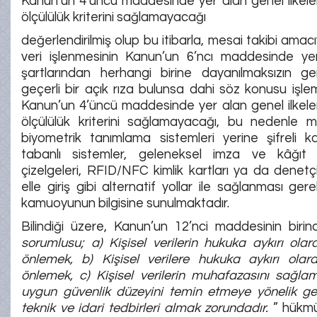
Kanun’un 4’üncü maddesinde yer alan genel ilkel
ölçülülük kriterini sağlamayacağı
değerlendirilmiş olup bu itibarla, mesai takibi amac
veri işlenmesinin Kanun’un 6’ncı maddesinde ye
şartlarından herhangi birine dayanılmaksızın gerçe
geçerli bir açık rıza bulunsa dahi söz konusu işlem
Kanun’un 4’üncü maddesinde yer alan genel ilkel
ölçülülük kriterini sağlamayacağı, bu nedenle me
biyometrik tanımlama sistemleri yerine şifreli 
tabanlı sistemler, geleneksel imza ve kâğıt
çizelgeleri, RFID/NFC kimlik kartları ya da denet
elle giriş gibi alternatif yollar ile sağlanması gere
kamuoyunun bilgisine sunulmaktadır.
Bilindiği üzere, Kanun’un 12’nci maddesinin birinci
sorumlusu; a) Kişisel verilerin hukuka aykırı olar
önlemek, b) Kişisel verilere hukuka aykırı olara
önlemek, c) Kişisel verilerin muhafazasını sağla
uygun güvenlik düzeyini temin etmeye yönelik ger
teknik ve idari tedbirleri almak zorundadır.
” hükmü