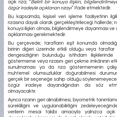
açık rıza; “
Belirli bir konuya ilişkin, bilgilendiril
özgür iradeyle açıklanan rızayı
” ifade etmektedir.
Bu kapsamda, kişisel veri işleme faaliyetinin ilgili
rızasına dayalı olarak gerçekleştirileceği hallerde; rız
konuya ilişkin olması, bilgilendirmeye dayanması ve 
açıklanması gerekmektedir.
Bu çerçevede; tarafların eşit konumda olmadığı
birinin diğeri üzerinde etkili olduğu veya tarafla
dengesizliğinin bulunduğu istihdam ilişkilerinde
göstermeme veya rızasını geri çekme imkânının etk
sunulmaması ya da rıza göstermemenin çalış
muhtemel olumsuzluklar doğurabilmesi durumun
gerçek bir seçeneğe sahip olduğu söylenemeyeceğ
özgür iradeye dayandığından da söz et
olmayacaktır.
Ayrıca rızanın geri alınabilmesi, biyometrik tanımlam
sürekliliğini ve uygulanabilirliğini zedeleyeceğin
verilerin mesai takibi amacıyla yalnızca açık