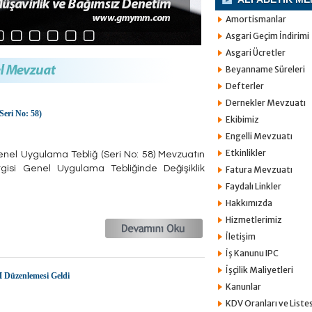
Amortismanlar
Asgari Geçim İndirimi
Asgari Ücretler
Beyanname Süreleri
Defterler
Dernekler Mevzuatı
Seri No: 58)
Ekibimiz
Engelli Mevzuatı
Etkinlikler
nel Uygulama Tebliğ (Seri No: 58) Mevzuatın
isi Genel Uygulama Tebliğinde Değişiklik
Fatura Mevzuatı
Faydalı Linkler
Hakkımızda
Hizmetlerimiz
İletişim
İş Kanunu IPC
İşçilik Maliyetleri
 Düzenlemesi Geldi
Kanunlar
KDV Oranları ve Listes