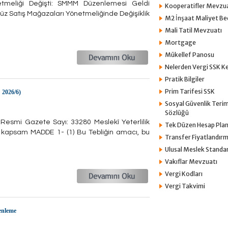
tmeliği Değişti: SMMM Düzenlemesi Geldi
Kooperatifler Mevzu
z Satış Mağazaları Yönetmeliğinde Değişiklik
M2 İnşaat Maliyet Bed
Mali Tatil Mevzuatı
Mortgage
Mükellef Panosu
Nelerden Vergi SSK Kes
Pratik Bilgiler
Prim Tarifesi SSK
 2026/6)
Sosyal Güvenlik Terim
Sözlüğü
 Resmi Gazete Sayı: 33280 Meslekî Yeterlilik
Tek Düzen Hesap Plan
apsam MADDE 1- (1) Bu Tebliğin amacı, bu
Transfer Fiyatlandırm
Ulusal Meslek Standar
Vakıflar Mevzuatı
Vergi Kodları
Vergi Takvimi
enleme