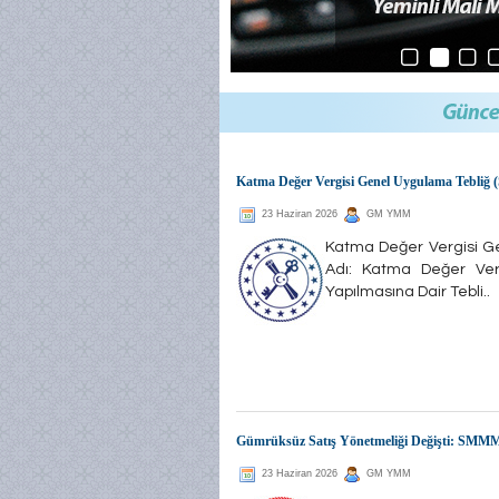
Katma Değer Vergisi Genel Uygulama Tebliğ (
23 Haziran 2026
GM YMM
Katma Değer Vergisi Ge
Adı: Katma Değer Verg
Yapılmasına Dair Tebli..
Gümrüksüz Satış Yönetmeliği Değişti: SMMM
23 Haziran 2026
GM YMM