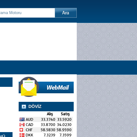
DÖVİZ
Alış
Satış
AUD
33.3740
33.5920
CAD
33.8700
34.0230
CHF
58.5830
58.9590
DKK
7.3239
7.3599
NÜ