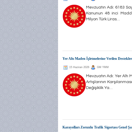
Mevzuatın Adı: 6183 Say
Kanunun 48 inci Maddes
Milyon Türk Liras…
Yer Altı Maden İşletmelerine Verilen Destekl
15 Haziran 2026
GM YMM
Mevzuatın Adı: Yer Alt
Artışlarının Karşılanma
Değişiklik Ya…
Karayolları Zorunlu Trafik Sigortası Genel Şa