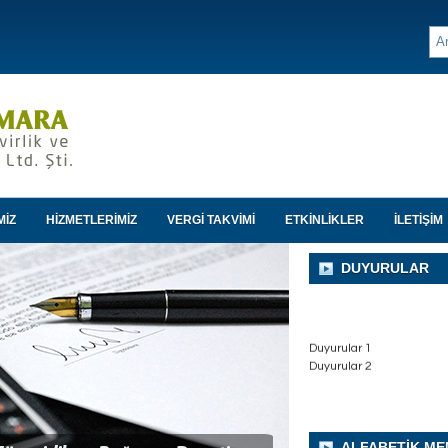
MİZ
HİZMETLERİMİZ
VERGİ TAKVİMİ
ETKİNLİKLER
İLETİŞİM
DUYURULAR
Duyurular 1
Duyurular 2
ALFABETİK ME