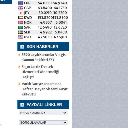
EUR
54.8350
54.9340
GBP
63.8400
64.1730
JPY
30.0210
30.2200
KWD
153.8200
155.8300
NOK
4.9707
5.0041
SAR
12.6490
12.6720
SEK
4.9922
5.0438
USD
47.5050
47.5910
SON HABERLER
5520 sayılı Kurumlar Vergisi
Kanunu Sirküleri /73
Sigortacılık Destek
Hizmetleri Yönetmeliği
Değişti
Varlık Barışı Kapsamında
Defter-Beyan Sistemi Kayıt
Kılavuzu
FAYDALI LİNKLER
i