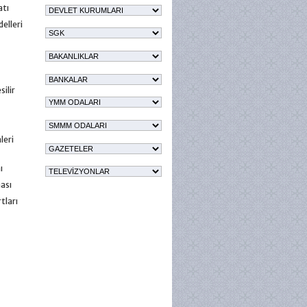
atı
elleri
ilir
leri
ı
ası
tları